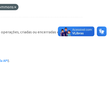
 Commons
e operações, criadas ou encerradas em cada
a API
).