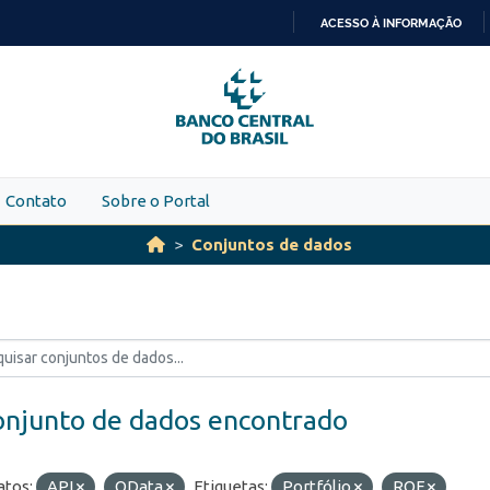
ACESSO À INFORMAÇÃO
IR
PARA
O
CONTEÚDO
Contato
Sobre o Portal
Conjuntos de dados
onjunto de dados encontrado
tos:
API
OData
Etiquetas:
Portfólio
ROF