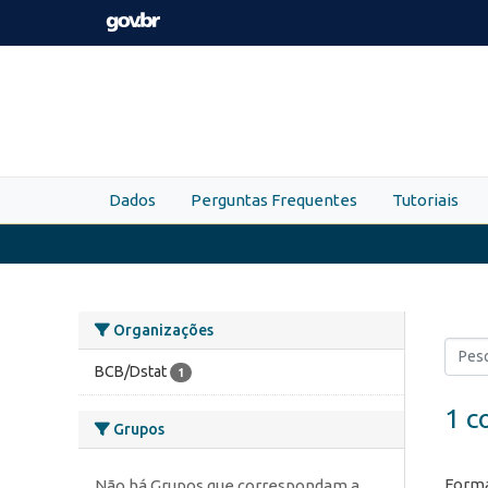
Skip to main content
Dados
Perguntas Frequentes
Tutoriais
Organizações
BCB/Dstat
1
1 c
Grupos
Forma
Não há Grupos que correspondam a