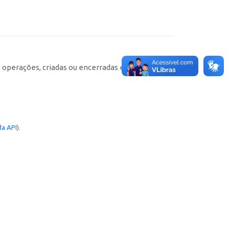
e operações, criadas ou encerradas em cada
a API
).