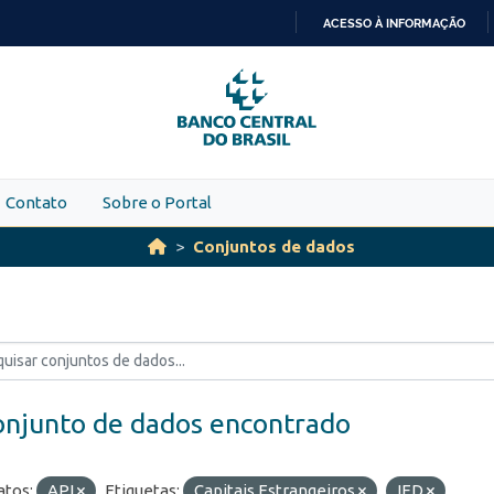
ACESSO À INFORMAÇÃO
IR
PARA
O
CONTEÚDO
Contato
Sobre o Portal
Conjuntos de dados
onjunto de dados encontrado
tos:
API
Etiquetas:
Capitais Estrangeiros
IED