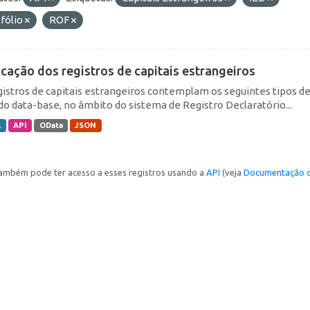
fólio
ROF
icação dos registros de capitais estrangeiros
gistros de capitais estrangeiros contemplam os seguintes tipos d
do data-base, no âmbito do sistema de Registro Declaratório...
L
API
OData
JSON
ambém pode ter acesso a esses registros usando a
API
(veja
Documentação d