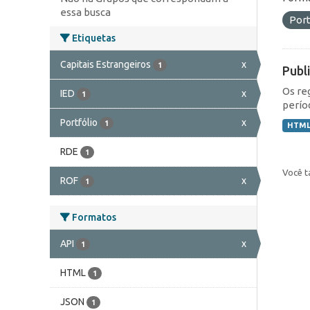
essa busca
Port
Etiquetas
Capitais Estrangeiros
x
1
Publ
Os re
IED
x
1
perío
Portfólio
x
1
HTM
RDE
1
Você t
ROF
x
1
Formatos
API
x
1
HTML
1
JSON
1