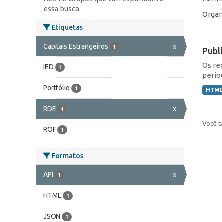
essa busca
Organ
Etiquetas
Capitais Estrangeiros
x
1
Publ
Os re
IED
1
perío
Portfólio
1
HTM
RDE
x
1
Você t
ROF
1
Formatos
API
x
1
HTML
1
JSON
1