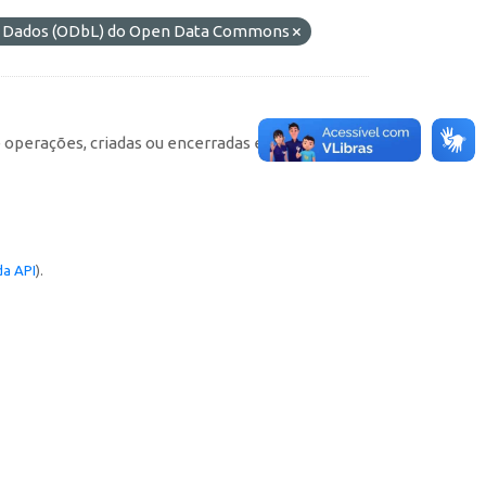
de Dados (ODbL) do Open Data Commons
e operações, criadas ou encerradas em cada
a API
).