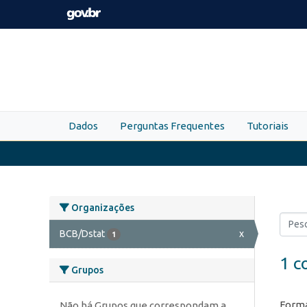
Skip to main content
Dados
Perguntas Frequentes
Tutoriais
Organizações
BCB/Dstat
x
1
1 c
Grupos
Forma
Não há Grupos que correspondam a