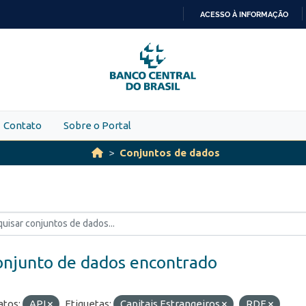
ACESSO À INFORMAÇÃO
IR
PARA
O
CONTEÚDO
Contato
Sobre o Portal
Conjuntos de dados
onjunto de dados encontrado
tos:
API
Etiquetas:
Capitais Estrangeiros
RDE