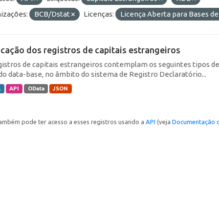
izações:
BCB/Dstat
Licenças:
Licença Aberta para Bases 
icação dos registros de capitais estrangeiros
gistros de capitais estrangeiros contemplam os seguintes tipos d
do data-base, no âmbito do sistema de Registro Declaratório...
L
API
OData
JSON
ambém pode ter acesso a esses registros usando a
API
(veja
Documentação d