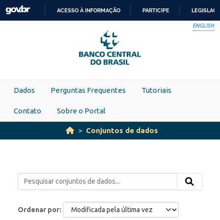
Skip to main content
ACESSO À INFORMAÇÃO
PARTICIPE
LEGISLAÇ
IR
ENGLISH
PARA
O
CONTEÚDO
Dados
Perguntas Frequentes
Tutoriais
Contato
Sobre o Portal
Conjuntos de dados
Ordenar por