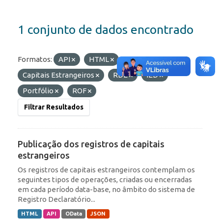
1 conjunto de dados encontrado
Formatos:
API
HTML
Etiquetas:
Capitais Estrangeiros
RDE
IED
Portfólio
ROF
Filtrar Resultados
Publicação dos registros de capitais
estrangeiros
Os registros de capitais estrangeiros contemplam os
seguintes tipos de operações, criadas ou encerradas
em cada período data-base, no âmbito do sistema de
Registro Declaratório...
HTML
API
OData
JSON