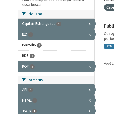
essa busca
Capi
Etiquetas
Capitais Estrangeiros
x
1
Publ
Os re
IED
x
1
perío
Portfólio
1
HTM
RDE
1
Você t
ROF
x
1
Formatos
API
x
1
HTML
x
1
JSON
x
1