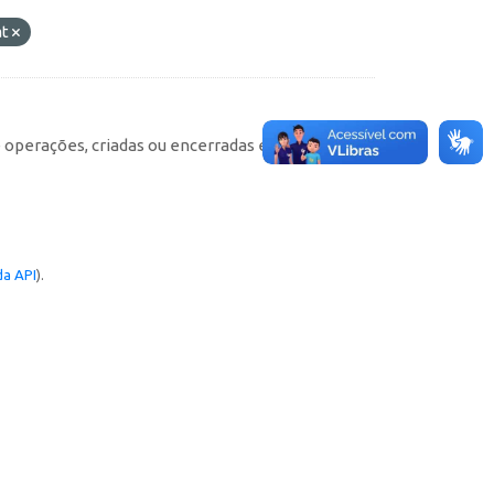
at
e operações, criadas ou encerradas em cada
a API
).