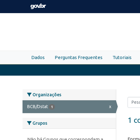
Skip to main content
Dados
Perguntas Frequentes
Tutoriais
Organizações
BCB/Dstat
x
1
1 c
Grupos
Forma
Não há Grupos que correspondam a