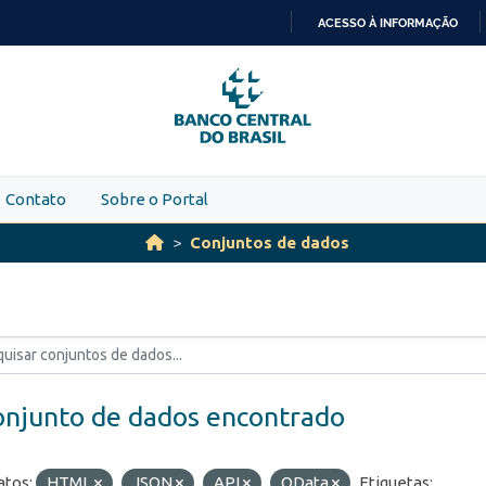
ACESSO À INFORMAÇÃO
IR
PARA
O
CONTEÚDO
Contato
Sobre o Portal
Conjuntos de dados
onjunto de dados encontrado
tos:
HTML
JSON
API
OData
Etiquetas: