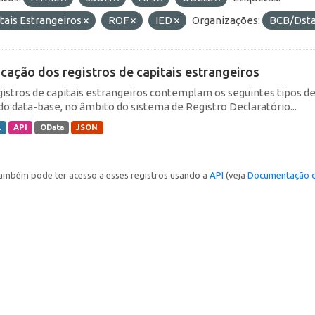
tais Estrangeiros
ROF
IED
Organizações:
BCB/Dst
icação dos registros de capitais estrangeiros
gistros de capitais estrangeiros contemplam os seguintes tipos d
do data-base, no âmbito do sistema de Registro Declaratório...
L
API
OData
JSON
ambém pode ter acesso a esses registros usando a
API
(veja
Documentação d