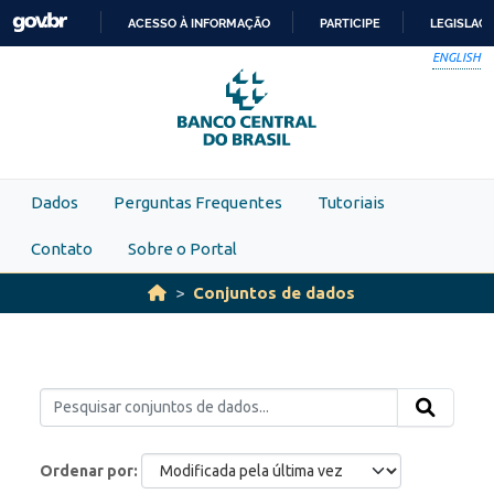
Skip to main content
ACESSO À INFORMAÇÃO
PARTICIPE
LEGISLAÇ
IR
ENGLISH
PARA
O
CONTEÚDO
Dados
Perguntas Frequentes
Tutoriais
Contato
Sobre o Portal
Conjuntos de dados
Ordenar por