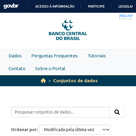
Skip to main content
ACESSO À INFORMAÇÃO
PARTICIPE
LEGISLAÇ
IR
ENGLISH
PARA
O
CONTEÚDO
Dados
Perguntas Frequentes
Tutoriais
Contato
Sobre o Portal
Conjuntos de dados
Ordenar por