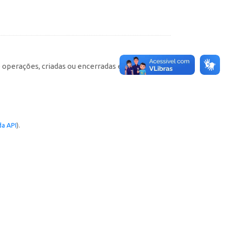
e operações, criadas ou encerradas em cada
a API
).