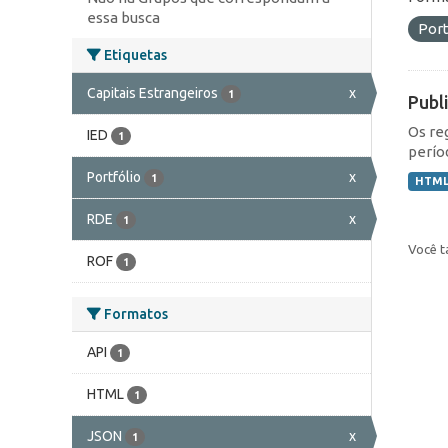
essa busca
Port
Etiquetas
Capitais Estrangeiros
x
1
Publ
Os re
IED
1
perío
Portfólio
x
1
HTM
RDE
x
1
Você t
ROF
1
Formatos
API
1
HTML
1
JSON
x
1