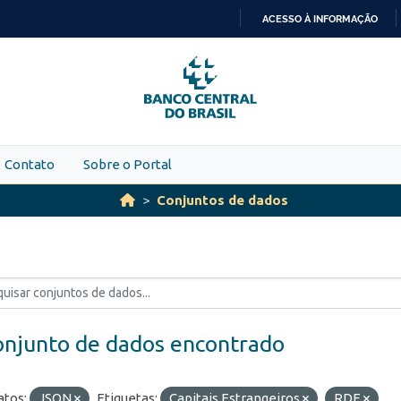
ACESSO À INFORMAÇÃO
IR
PARA
O
CONTEÚDO
Contato
Sobre o Portal
Conjuntos de dados
onjunto de dados encontrado
tos:
JSON
Etiquetas:
Capitais Estrangeiros
RDE