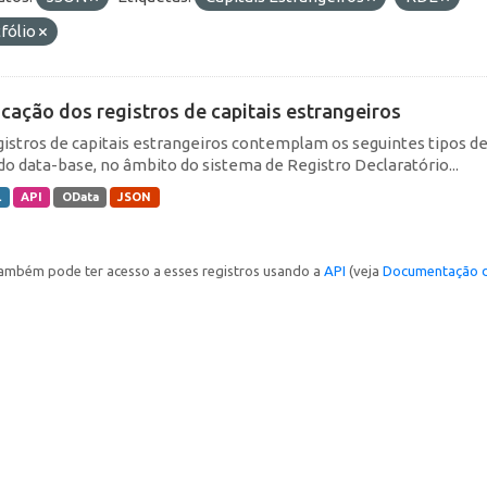
fólio
icação dos registros de capitais estrangeiros
gistros de capitais estrangeiros contemplam os seguintes tipos d
do data-base, no âmbito do sistema de Registro Declaratório...
L
API
OData
JSON
ambém pode ter acesso a esses registros usando a
API
(veja
Documentação d