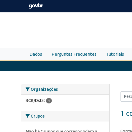
Skip to main content
Dados
Perguntas Frequentes
Tutoriais
Organizações
BCB/Dstat
1
1 c
Grupos
Forma
Não há Grupos que correspondam a