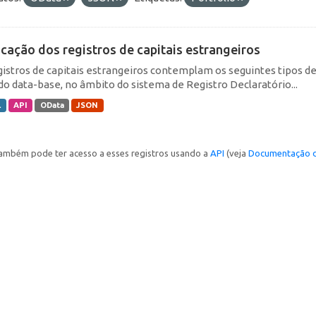
icação dos registros de capitais estrangeiros
gistros de capitais estrangeiros contemplam os seguintes tipos d
do data-base, no âmbito do sistema de Registro Declaratório...
L
API
OData
JSON
ambém pode ter acesso a esses registros usando a
API
(veja
Documentação d