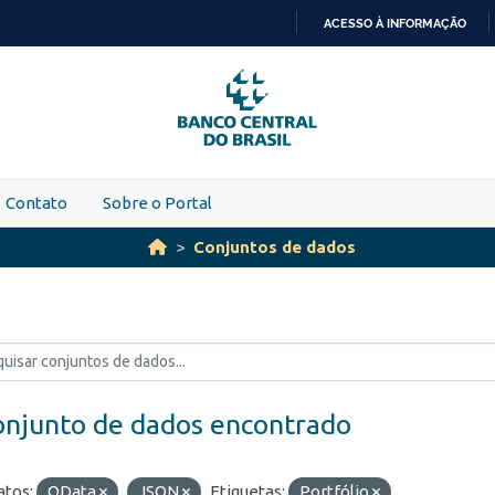
ACESSO À INFORMAÇÃO
IR
PARA
O
CONTEÚDO
Contato
Sobre o Portal
Conjuntos de dados
onjunto de dados encontrado
tos:
OData
JSON
Etiquetas:
Portfólio