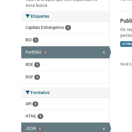
essa busca
Etiquetas
Publ
Capitais Estrangeiros
1
Os re
perío
IED
1
HTM
Portfólio
x
1
Você t
RDE
1
ROF
1
Formatos
API
1
HTML
1
JSON
x
1