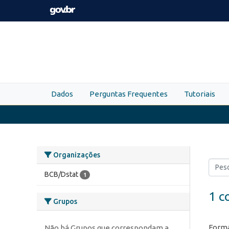
Skip to main content
Dados
Perguntas Frequentes
Tutoriais
Organizações
BCB/Dstat
1
1 c
Grupos
Forma
Não há Grupos que correspondam a