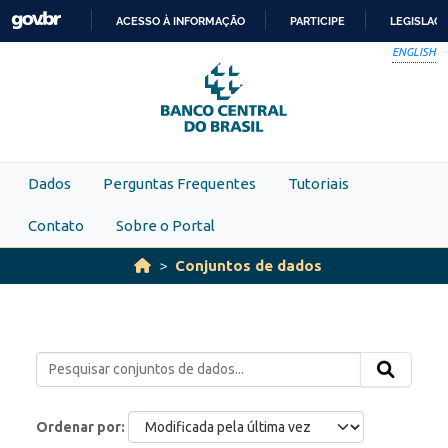
Skip to main content
ACESSO À INFORMAÇÃO
PARTICIPE
LEGISLAÇ
IR
ENGLISH
PARA
O
CONTEÚDO
Dados
Perguntas Frequentes
Tutoriais
Contato
Sobre o Portal
Conjuntos de dados
Ordenar por