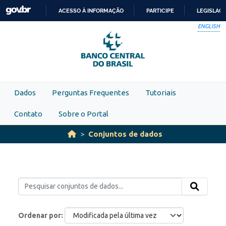
Skip to main content
ACESSO À INFORMAÇÃO
PARTICIPE
LEGISLAÇ
IR
ENGLISH
PARA
O
CONTEÚDO
Dados
Perguntas Frequentes
Tutoriais
Contato
Sobre o Portal
Conjuntos de dados
Ordenar por