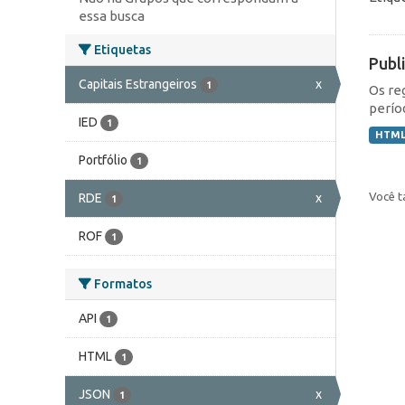
essa busca
Etiquetas
Publ
Capitais Estrangeiros
x
1
Os re
perío
IED
1
HTM
Portfólio
1
Você t
RDE
x
1
ROF
1
Formatos
API
1
HTML
1
JSON
x
1