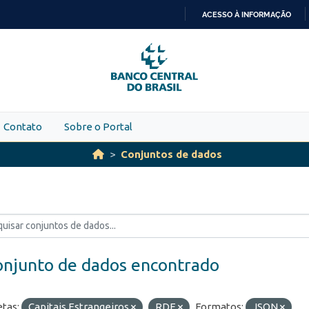
ACESSO À INFORMAÇÃO
IR
PARA
O
CONTEÚDO
Contato
Sobre o Portal
Conjuntos de dados
onjunto de dados encontrado
etas:
Capitais Estrangeiros
RDE
Formatos:
JSON