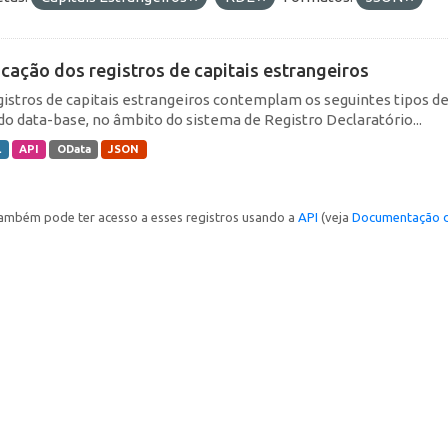
icação dos registros de capitais estrangeiros
gistros de capitais estrangeiros contemplam os seguintes tipos d
do data-base, no âmbito do sistema de Registro Declaratório...
L
API
OData
JSON
ambém pode ter acesso a esses registros usando a
API
(veja
Documentação d