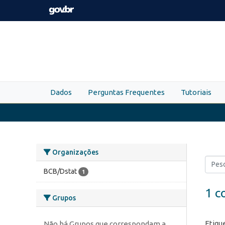
Skip to main content
Dados
Perguntas Frequentes
Tutoriais
Organizações
BCB/Dstat
1
1 c
Grupos
Etiqu
Não há Grupos que correspondam a