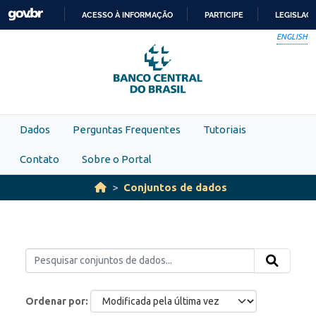
Skip to main content
ACESSO À INFORMAÇÃO
PARTICIPE
LEGISLAÇ
IR
ENGLISH
PARA
O
CONTEÚDO
Dados
Perguntas Frequentes
Tutoriais
Contato
Sobre o Portal
Conjuntos de dados
Ordenar por