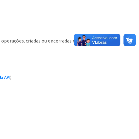
e operações, criadas ou encerradas em cada
a API
).