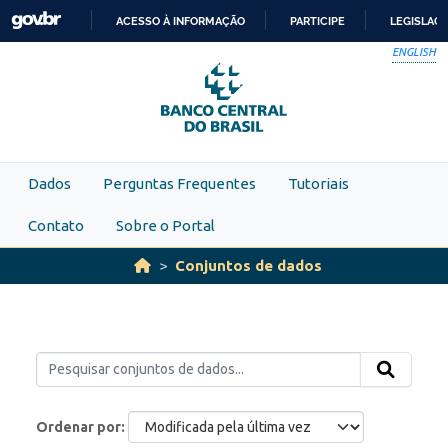
Skip to main content
ACESSO À INFORMAÇÃO
PARTICIPE
LEGISLAÇ
IR
ENGLISH
PARA
O
CONTEÚDO
Dados
Perguntas Frequentes
Tutoriais
Contato
Sobre o Portal
Conjuntos de dados
Ordenar por