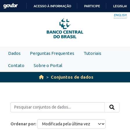
Skip to main content
ACESSO À INFORMAÇÃO
PARTICIPE
LEGISLAÇ
IR
ENGLISH
PARA
O
CONTEÚDO
Dados
Perguntas Frequentes
Tutoriais
Contato
Sobre o Portal
Conjuntos de dados
Ordenar por