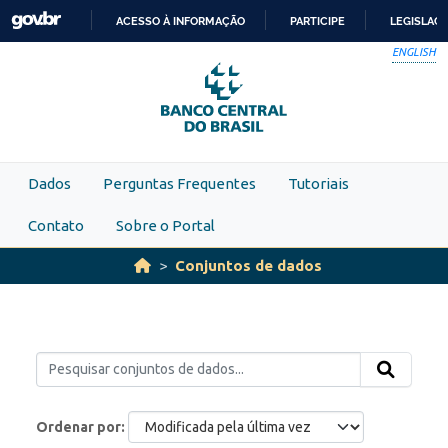
Skip to main content
ACESSO À INFORMAÇÃO
PARTICIPE
LEGISLAÇ
IR
ENGLISH
PARA
O
CONTEÚDO
Dados
Perguntas Frequentes
Tutoriais
Contato
Sobre o Portal
Conjuntos de dados
Ordenar por