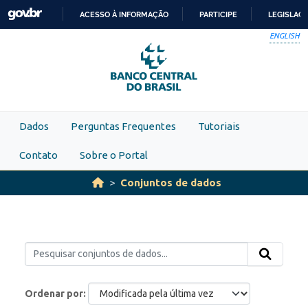
Skip to main content
ACESSO À INFORMAÇÃO
PARTICIPE
LEGISLAÇ
IR
ENGLISH
PARA
O
CONTEÚDO
Dados
Perguntas Frequentes
Tutoriais
Contato
Sobre o Portal
Conjuntos de dados
Ordenar por