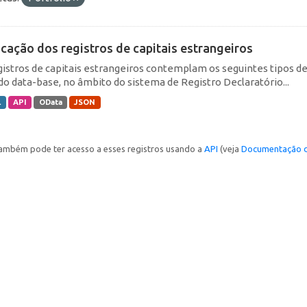
icação dos registros de capitais estrangeiros
gistros de capitais estrangeiros contemplam os seguintes tipos d
do data-base, no âmbito do sistema de Registro Declaratório...
L
API
OData
JSON
ambém pode ter acesso a esses registros usando a
API
(veja
Documentação d