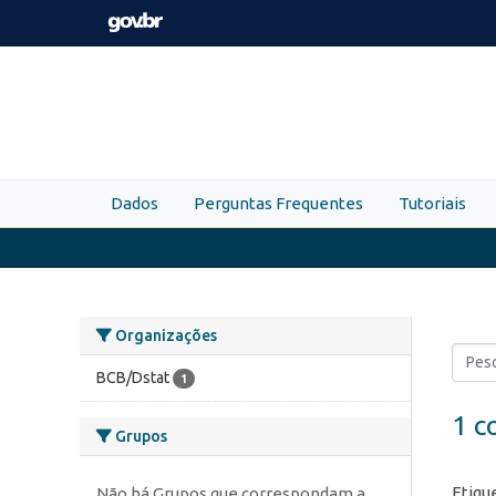
Skip to main content
Dados
Perguntas Frequentes
Tutoriais
Organizações
BCB/Dstat
1
1 c
Grupos
Etiqu
Não há Grupos que correspondam a