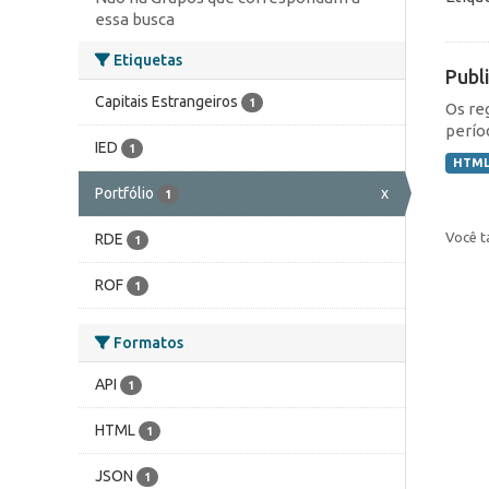
essa busca
Etiquetas
Publ
Capitais Estrangeiros
1
Os re
perío
IED
1
HTM
Portfólio
x
1
Você t
RDE
1
ROF
1
Formatos
API
1
HTML
1
JSON
1