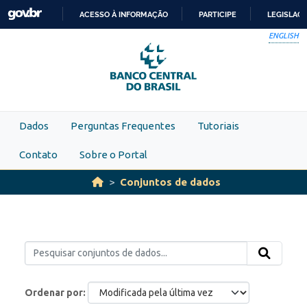
Skip to main content
ACESSO À INFORMAÇÃO
PARTICIPE
LEGISLAÇ
IR
ENGLISH
PARA
O
CONTEÚDO
Dados
Perguntas Frequentes
Tutoriais
Contato
Sobre o Portal
Conjuntos de dados
Ordenar por