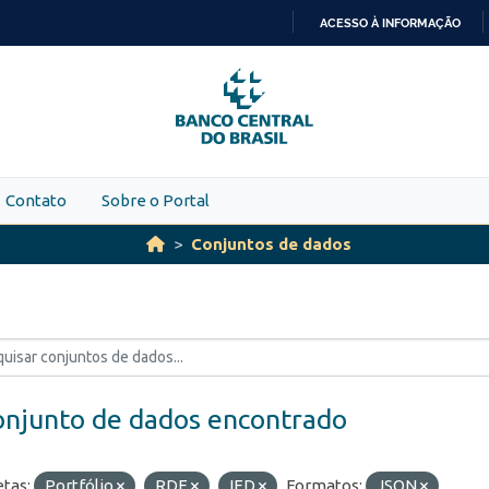
ACESSO À INFORMAÇÃO
IR
PARA
O
CONTEÚDO
Contato
Sobre o Portal
Conjuntos de dados
onjunto de dados encontrado
etas:
Portfólio
RDE
IED
Formatos:
JSON