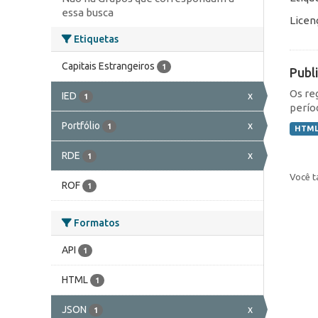
essa busca
Licen
Etiquetas
Capitais Estrangeiros
1
Publ
Os re
IED
x
1
perío
Portfólio
x
1
HTM
RDE
x
1
Você t
ROF
1
Formatos
API
1
HTML
1
JSON
x
1