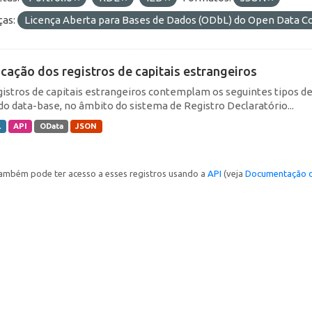
ças:
Licença Aberta para Bases de Dados (ODbL) do Open Data
icação dos registros de capitais estrangeiros
gistros de capitais estrangeiros contemplam os seguintes tipos d
do data-base, no âmbito do sistema de Registro Declaratório...
L
API
OData
JSON
ambém pode ter acesso a esses registros usando a
API
(veja
Documentação d