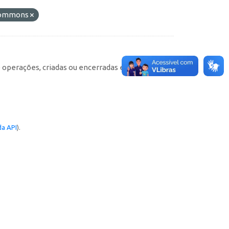
 Commons
e operações, criadas ou encerradas em cada
a API
).