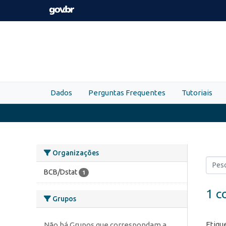
Skip to main content
Dados
Perguntas Frequentes
Tutoriais
Organizações
BCB/Dstat
1
1 c
Grupos
Etiqu
Não há Grupos que correspondam a