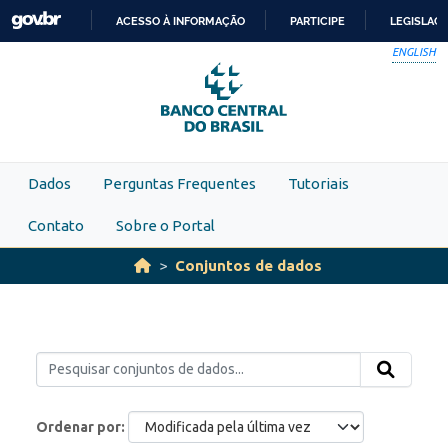
Skip to main content
ACESSO À INFORMAÇÃO
PARTICIPE
LEGISLAÇ
IR
ENGLISH
PARA
O
CONTEÚDO
Dados
Perguntas Frequentes
Tutoriais
Contato
Sobre o Portal
Conjuntos de dados
Ordenar por