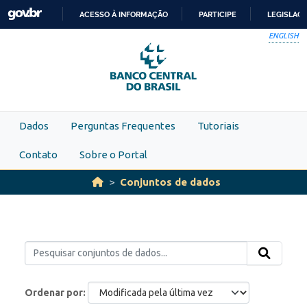
Skip to main content
ACESSO À INFORMAÇÃO
PARTICIPE
LEGISLAÇ
IR
ENGLISH
PARA
O
CONTEÚDO
Dados
Perguntas Frequentes
Tutoriais
Contato
Sobre o Portal
Conjuntos de dados
Ordenar por