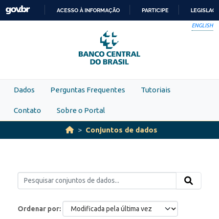
Skip to main content
ACESSO À INFORMAÇÃO
PARTICIPE
LEGISLAÇ
IR
ENGLISH
PARA
O
CONTEÚDO
Dados
Perguntas Frequentes
Tutoriais
Contato
Sobre o Portal
Conjuntos de dados
Ordenar por