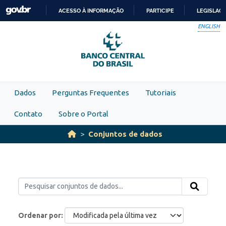
Skip to main content
ACESSO À INFORMAÇÃO
PARTICIPE
LEGISLAÇ
IR
ENGLISH
PARA
O
CONTEÚDO
Dados
Perguntas Frequentes
Tutoriais
Contato
Sobre o Portal
Conjuntos de dados
Ordenar por