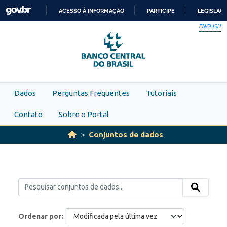
Skip to main content
ACESSO À INFORMAÇÃO
PARTICIPE
LEGISLAÇ
IR
ENGLISH
PARA
O
CONTEÚDO
Dados
Perguntas Frequentes
Tutoriais
Contato
Sobre o Portal
Conjuntos de dados
Ordenar por