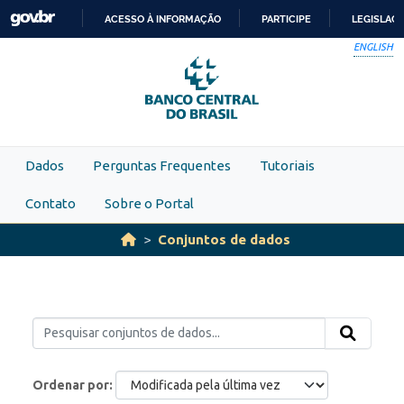
Skip to main content
ACESSO À INFORMAÇÃO
PARTICIPE
LEGISLAÇ
IR
ENGLISH
PARA
O
CONTEÚDO
Dados
Perguntas Frequentes
Tutoriais
Contato
Sobre o Portal
Conjuntos de dados
Ordenar por