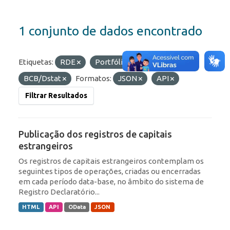
1 conjunto de dados encontrado
Etiquetas:
RDE
Portfólio
Organizações:
BCB/Dstat
Formatos:
JSON
API
Filtrar Resultados
Publicação dos registros de capitais
estrangeiros
Os registros de capitais estrangeiros contemplam os
seguintes tipos de operações, criadas ou encerradas
em cada período data-base, no âmbito do sistema de
Registro Declaratório...
HTML
API
OData
JSON