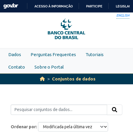
Skip to main content
ACESSO À INFORMAÇÃO
PARTICIPE
LEGISLAÇ
IR
ENGLISH
PARA
O
CONTEÚDO
Dados
Perguntas Frequentes
Tutoriais
Contato
Sobre o Portal
Conjuntos de dados
Ordenar por