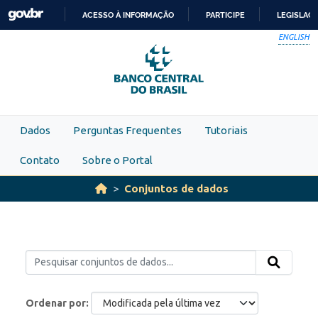
Skip to main content
ACESSO À INFORMAÇÃO
PARTICIPE
LEGISLAÇ
IR
ENGLISH
PARA
O
CONTEÚDO
Dados
Perguntas Frequentes
Tutoriais
Contato
Sobre o Portal
Conjuntos de dados
Ordenar por