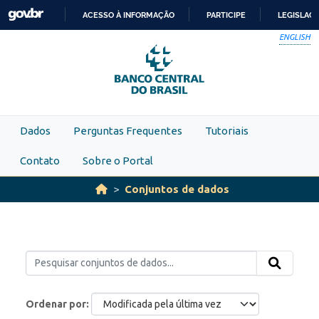
Skip to main content
ACESSO À INFORMAÇÃO
PARTICIPE
LEGISLAÇ
IR
ENGLISH
PARA
O
CONTEÚDO
Dados
Perguntas Frequentes
Tutoriais
Contato
Sobre o Portal
Conjuntos de dados
Ordenar por