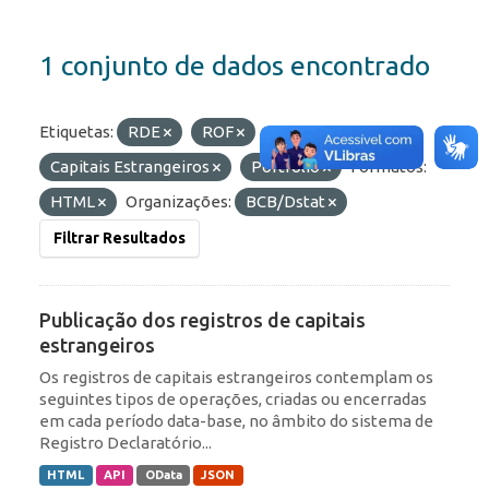
1 conjunto de dados encontrado
Etiquetas:
RDE
ROF
Capitais Estrangeiros
Portfólio
Formatos:
HTML
Organizações:
BCB/Dstat
Filtrar Resultados
Publicação dos registros de capitais
estrangeiros
Os registros de capitais estrangeiros contemplam os
seguintes tipos de operações, criadas ou encerradas
em cada período data-base, no âmbito do sistema de
Registro Declaratório...
HTML
API
OData
JSON