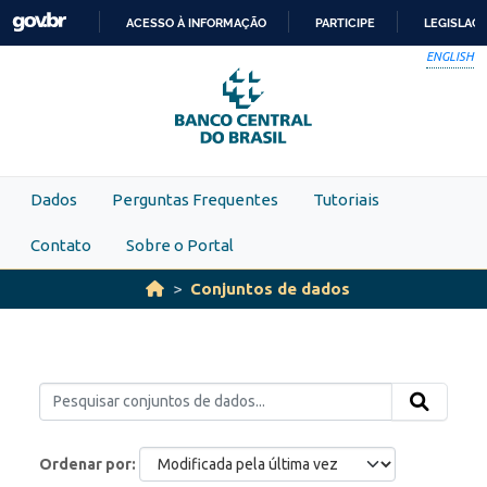
Skip to main content
ACESSO À INFORMAÇÃO
PARTICIPE
LEGISLAÇ
IR
ENGLISH
PARA
O
CONTEÚDO
Dados
Perguntas Frequentes
Tutoriais
Contato
Sobre o Portal
Conjuntos de dados
Ordenar por