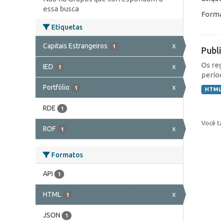
essa busca
Forma
Etiquetas
Capitais Estrangeiros
x
1
Publ
Os re
IED
x
1
perío
Portfólio
x
1
HTM
RDE
1
Você t
ROF
x
1
Formatos
API
1
HTML
x
1
JSON
1