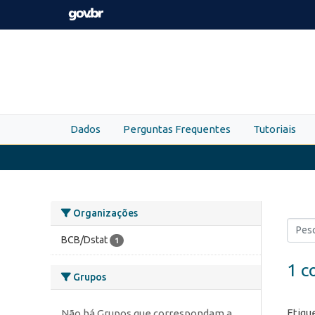
Skip to main content
Dados
Perguntas Frequentes
Tutoriais
Organizações
BCB/Dstat
1
1 c
Grupos
Etiqu
Não há Grupos que correspondam a