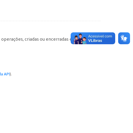
e operações, criadas ou encerradas em cada
a API
).