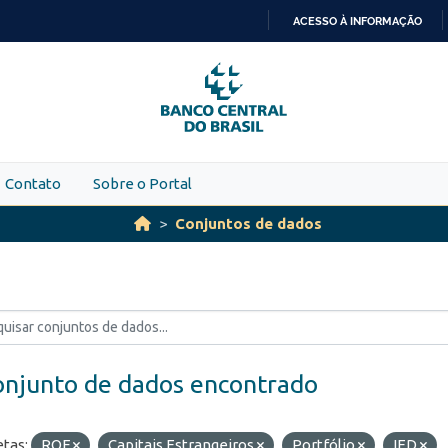
ACESSO À INFORMAÇÃO
IR
PARA
O
CONTEÚDO
Contato
Sobre o Portal
Conjuntos de dados
onjunto de dados encontrado
etas:
ROF
Capitais Estrangeiros
Portfólio
IED