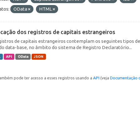
tos:
OData
HTML
icação dos registros de capitais estrangeiros
gistros de capitais estrangeiros contemplam os seguintes tipos d
do data-base, no âmbito do sistema de Registro Declaratório...
L
API
OData
JSON
ambém pode ter acesso a esses registros usando a
API
(veja
Documentação d