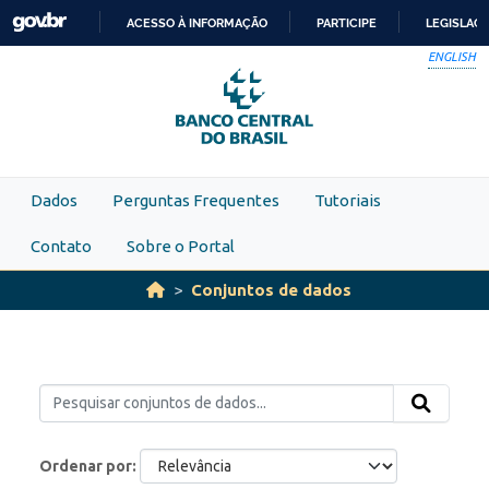
Skip to main content
ACESSO À INFORMAÇÃO
PARTICIPE
LEGISLAÇ
IR
ENGLISH
PARA
O
CONTEÚDO
Dados
Perguntas Frequentes
Tutoriais
Contato
Sobre o Portal
Conjuntos de dados
Ordenar por