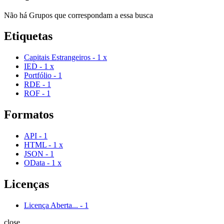
Não há Grupos que correspondam a essa busca
Etiquetas
Capitais Estrangeiros
-
1
x
IED
-
1
x
Portfólio
-
1
RDE
-
1
ROF
-
1
Formatos
API
-
1
HTML
-
1
x
JSON
-
1
OData
-
1
x
Licenças
Licença Aberta...
-
1
close