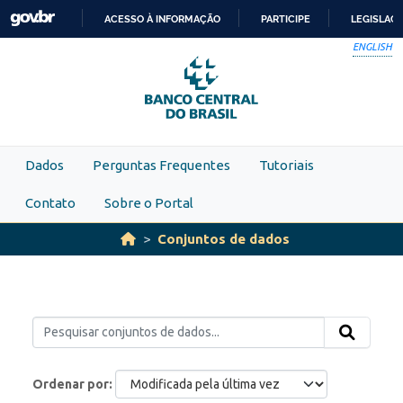
Skip to main content
ACESSO À INFORMAÇÃO
PARTICIPE
LEGISLAÇ
IR
ENGLISH
PARA
O
CONTEÚDO
Dados
Perguntas Frequentes
Tutoriais
Contato
Sobre o Portal
Conjuntos de dados
Ordenar por