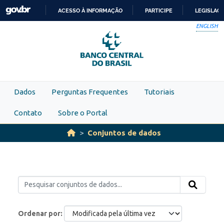
Skip to main content
ACESSO À INFORMAÇÃO
PARTICIPE
LEGISLAÇ
IR
ENGLISH
PARA
O
CONTEÚDO
Dados
Perguntas Frequentes
Tutoriais
Contato
Sobre o Portal
Conjuntos de dados
Ordenar por