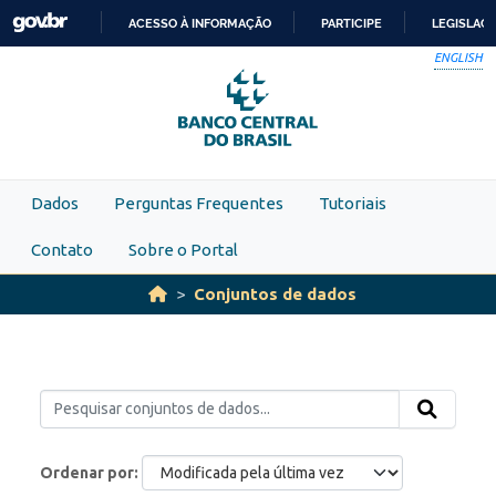
Skip to main content
ACESSO À INFORMAÇÃO
PARTICIPE
LEGISLAÇ
IR
ENGLISH
PARA
O
CONTEÚDO
Dados
Perguntas Frequentes
Tutoriais
Contato
Sobre o Portal
Conjuntos de dados
Ordenar por