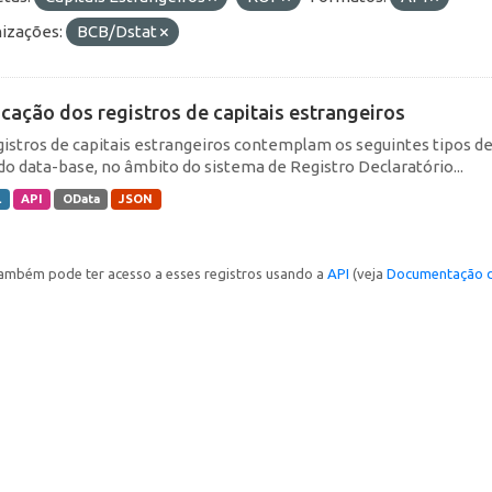
izações:
BCB/Dstat
icação dos registros de capitais estrangeiros
gistros de capitais estrangeiros contemplam os seguintes tipos d
do data-base, no âmbito do sistema de Registro Declaratório...
L
API
OData
JSON
ambém pode ter acesso a esses registros usando a
API
(veja
Documentação d