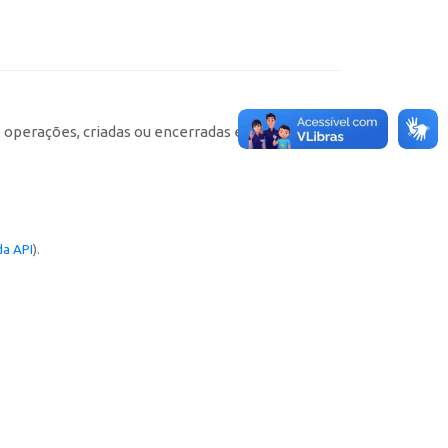
e operações, criadas ou encerradas em cada
a API
).