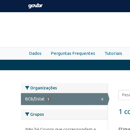
Skip to main content
Dados
Perguntas Frequentes
Tutoriais
Organizações
BCB/Dstat
x
1
1 c
Grupos
Etiqu
Não há Grupos que correspondam a