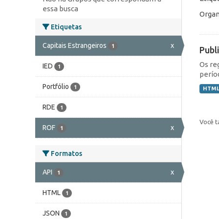
essa busca
Organ
Etiquetas
Capitais Estrangeiros
x
1
Publ
Os re
IED
1
perío
Portfólio
1
HTM
RDE
1
Você t
ROF
x
1
Formatos
API
x
1
HTML
1
JSON
1