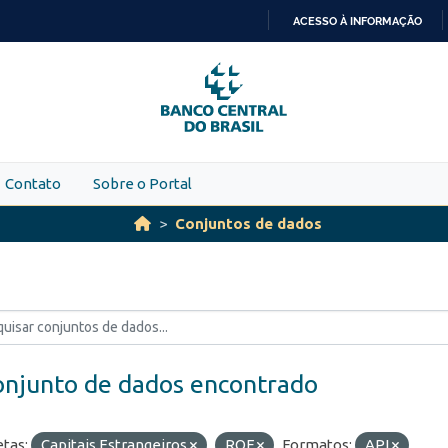
ACESSO À INFORMAÇÃO
IR
PARA
O
CONTEÚDO
Contato
Sobre o Portal
Conjuntos de dados
onjunto de dados encontrado
etas:
Capitais Estrangeiros
ROF
Formatos:
API