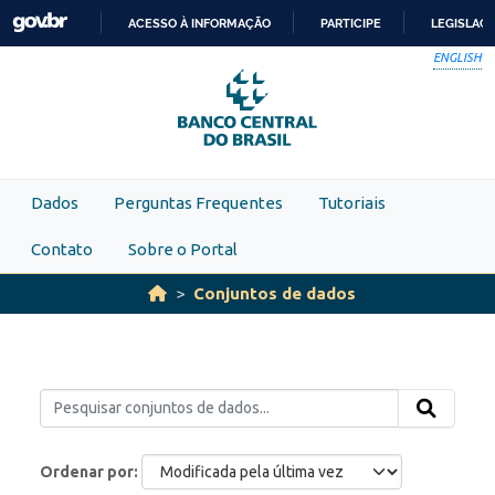
Skip to main content
ACESSO À INFORMAÇÃO
PARTICIPE
LEGISLAÇ
IR
ENGLISH
PARA
O
CONTEÚDO
Dados
Perguntas Frequentes
Tutoriais
Contato
Sobre o Portal
Conjuntos de dados
Ordenar por