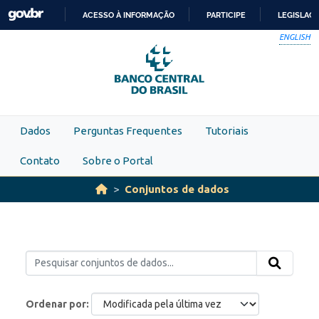
Skip to main content
ACESSO À INFORMAÇÃO
PARTICIPE
LEGISLAÇ
IR
ENGLISH
PARA
O
CONTEÚDO
Dados
Perguntas Frequentes
Tutoriais
Contato
Sobre o Portal
Conjuntos de dados
Ordenar por