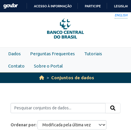
Skip to main content
ACESSO À INFORMAÇÃO
PARTICIPE
LEGISLAÇ
IR
ENGLISH
PARA
O
CONTEÚDO
Dados
Perguntas Frequentes
Tutoriais
Contato
Sobre o Portal
Conjuntos de dados
Ordenar por