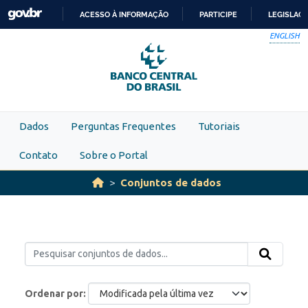
Skip to main content
ACESSO À INFORMAÇÃO
PARTICIPE
LEGISLAÇ
IR
ENGLISH
PARA
O
CONTEÚDO
Dados
Perguntas Frequentes
Tutoriais
Contato
Sobre o Portal
Conjuntos de dados
Ordenar por