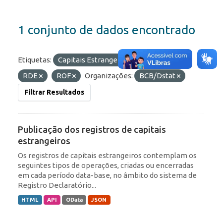
1 conjunto de dados encontrado
Etiquetas:
Capitais Estrangeiros
IED
RDE
ROF
Organizações:
BCB/Dstat
Filtrar Resultados
Publicação dos registros de capitais
estrangeiros
Os registros de capitais estrangeiros contemplam os
seguintes tipos de operações, criadas ou encerradas
em cada período data-base, no âmbito do sistema de
Registro Declaratório...
HTML
API
OData
JSON