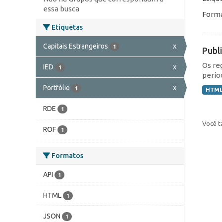
essa busca
Forma
Etiquetas
Capitais Estrangeiros
x
1
Publ
Os re
IED
x
1
perío
Portfólio
x
1
HTM
RDE
1
Você t
ROF
1
Formatos
API
1
HTML
1
JSON
1