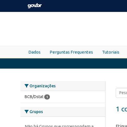
Skip to main content
Dados
Perguntas Frequentes
Tutoriais
Organizações
BCB/Dstat
1
1 c
Grupos
Etiqu
Não há Grupos que correspondam a