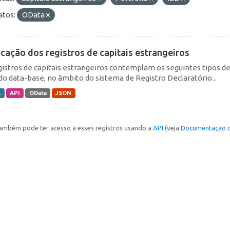
tos:
OData
icação dos registros de capitais estrangeiros
gistros de capitais estrangeiros contemplam os seguintes tipos d
do data-base, no âmbito do sistema de Registro Declaratório...
L
API
OData
JSON
ambém pode ter acesso a esses registros usando a
API
(veja
Documentação d