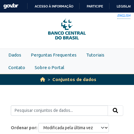
Skip to main content
ACESSO À INFORMAÇÃO
PARTICIPE
LEGISLAÇ
IR
ENGLISH
PARA
O
CONTEÚDO
Dados
Perguntas Frequentes
Tutoriais
Contato
Sobre o Portal
Conjuntos de dados
Ordenar por