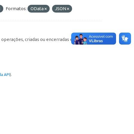
Formatos:
OData
JSON
e operações, criadas ou encerradas em cada
a API
).