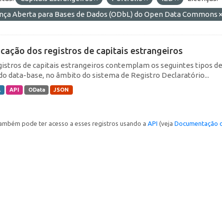
ença Aberta para Bases de Dados (ODbL) do Open Data Commons
icação dos registros de capitais estrangeiros
gistros de capitais estrangeiros contemplam os seguintes tipos d
do data-base, no âmbito do sistema de Registro Declaratório...
L
API
OData
JSON
ambém pode ter acesso a esses registros usando a
API
(veja
Documentação d