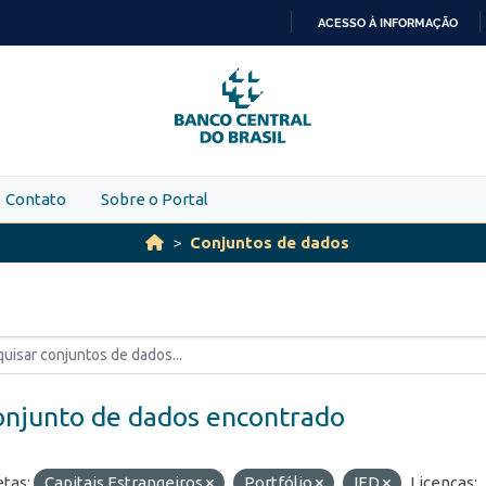
ACESSO À INFORMAÇÃO
IR
PARA
O
CONTEÚDO
Contato
Sobre o Portal
Conjuntos de dados
onjunto de dados encontrado
etas:
Capitais Estrangeiros
Portfólio
IED
Licenças: