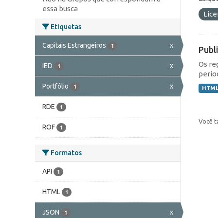
essa busca
Lic
Etiquetas
Capitais Estrangeiros
x
1
Publ
Os re
IED
x
1
perío
Portfólio
x
1
HTM
RDE
1
Você t
ROF
1
Formatos
API
1
HTML
1
JSON
x
1