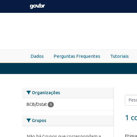
Skip to main content
Dados
Perguntas Frequentes
Tutoriais
Organizações
BCB/Dstat
1
1 c
Grupos
Etiqu
Não há Grupos que correspondam a