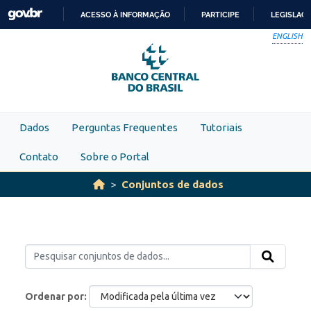
Skip to main content
ACESSO À INFORMAÇÃO
PARTICIPE
LEGISLAÇ
IR
ENGLISH
PARA
O
CONTEÚDO
Dados
Perguntas Frequentes
Tutoriais
Contato
Sobre o Portal
Conjuntos de dados
Ordenar por