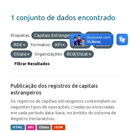
1 conjunto de dados encontrado
Etiquetas:
Capitais Estrangeiros
Portfólio
RDE
Formatos:
API
HTML
JSON
OData
Organizações:
BCB/Dstat
Filtrar Resultados
Publicação dos registros de capitais
estrangeiros
Os registros de capitais estrangeiros contemplam os
seguintes tipos de operações, criadas ou encerradas
em cada período data-base, no âmbito do sistema de
Registro Declaratório...
HTML
API
OData
JSON