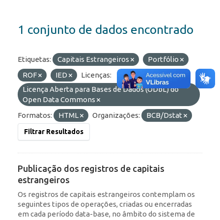
1 conjunto de dados encontrado
Etiquetas:
Capitais Estrangeiros
Portfólio
ROF
IED
Licenças:
Licença Aberta para Bases de Dados (ODbL) do
Open Data Commons
Formatos:
HTML
Organizações:
BCB/Dstat
Filtrar Resultados
Publicação dos registros de capitais
estrangeiros
Os registros de capitais estrangeiros contemplam os
seguintes tipos de operações, criadas ou encerradas
em cada período data-base, no âmbito do sistema de