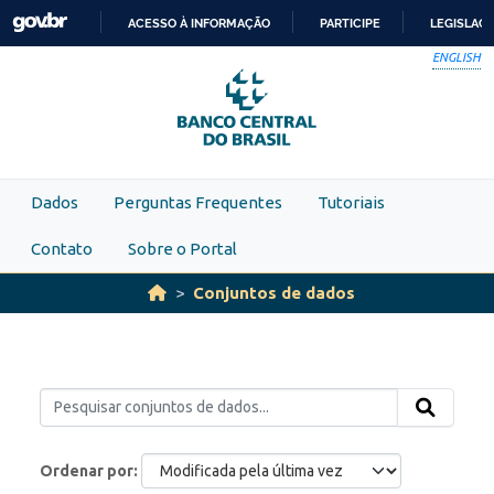
Skip to main content
ACESSO À INFORMAÇÃO
PARTICIPE
LEGISLAÇ
IR
ENGLISH
PARA
O
CONTEÚDO
Dados
Perguntas Frequentes
Tutoriais
Contato
Sobre o Portal
Conjuntos de dados
Ordenar por