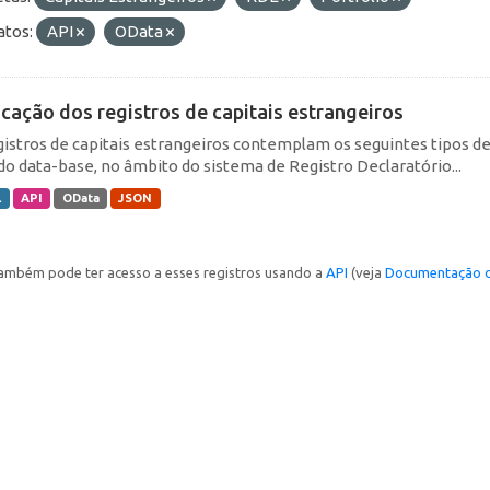
tos:
API
OData
icação dos registros de capitais estrangeiros
gistros de capitais estrangeiros contemplam os seguintes tipos d
do data-base, no âmbito do sistema de Registro Declaratório...
L
API
OData
JSON
ambém pode ter acesso a esses registros usando a
API
(veja
Documentação d