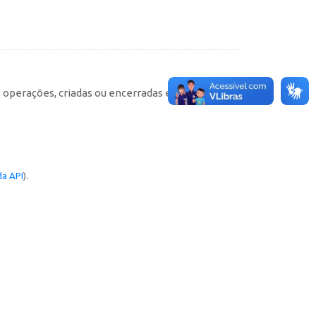
e operações, criadas ou encerradas em cada
a API
).