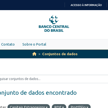
ACESSO À INFORMAÇÃO
IR
PARA
O
CONTEÚDO
Contato
Sobre o Portal
Conjuntos de dados
onjunto de dados encontrado
etas:
Capitais Estrangeiros
RDE
Portfólio