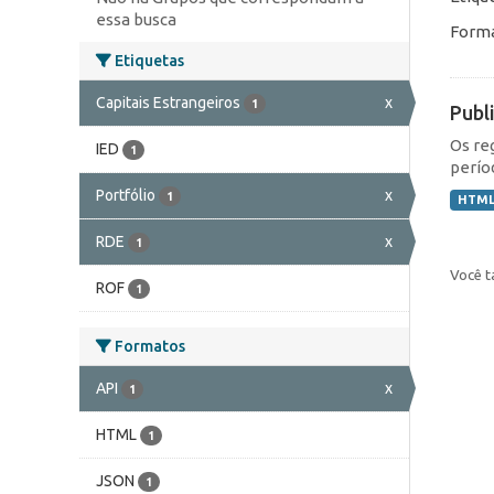
essa busca
Forma
Etiquetas
Capitais Estrangeiros
x
1
Publ
Os re
IED
1
perío
Portfólio
x
1
HTM
RDE
x
1
Você t
ROF
1
Formatos
API
x
1
HTML
1
JSON
1