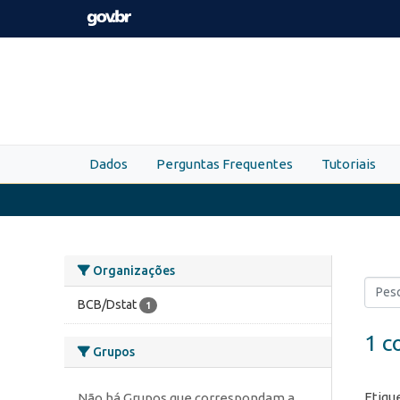
Skip to main content
Dados
Perguntas Frequentes
Tutoriais
Organizações
BCB/Dstat
1
1 c
Grupos
Etiqu
Não há Grupos que correspondam a