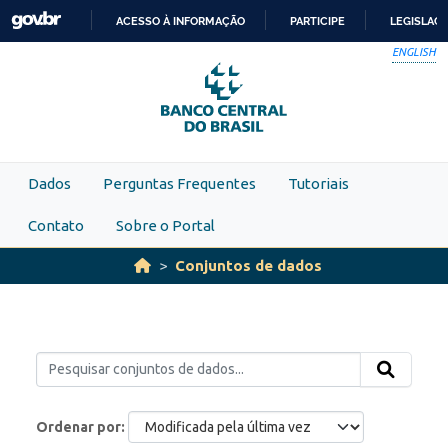
Skip to main content
ACESSO À INFORMAÇÃO
PARTICIPE
LEGISLAÇ
IR
ENGLISH
PARA
O
CONTEÚDO
Dados
Perguntas Frequentes
Tutoriais
Contato
Sobre o Portal
Conjuntos de dados
Ordenar por