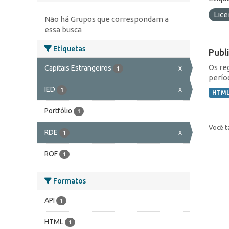
Lic
Não há Grupos que correspondam a
essa busca
Etiquetas
Publ
Os re
Capitais Estrangeiros
x
1
perío
IED
x
1
HTM
Portfólio
1
Você t
RDE
x
1
ROF
1
Formatos
API
1
HTML
1