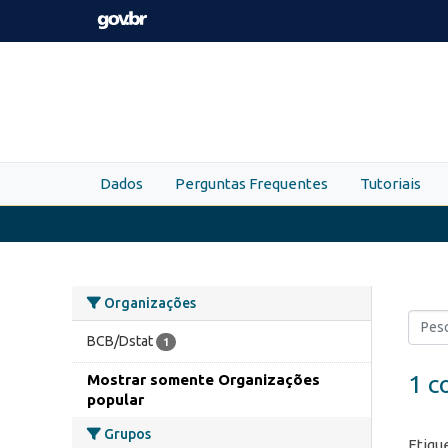
Skip to main content
Dados
Perguntas Frequentes
Tutoriais
Organizações
BCB/Dstat
1
1 c
Mostrar somente Organizações
popular
Grupos
Etiqu