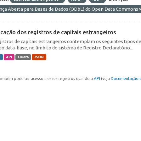
ença Aberta para Bases de Dados (ODbL) do Open Data Commons
icação dos registros de capitais estrangeiros
gistros de capitais estrangeiros contemplam os seguintes tipos d
do data-base, no âmbito do sistema de Registro Declaratório...
L
API
OData
JSON
ambém pode ter acesso a esses registros usando a
API
(veja
Documentação d