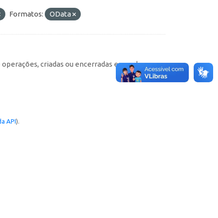
Formatos:
OData
e operações, criadas ou encerradas em cada
a API
).