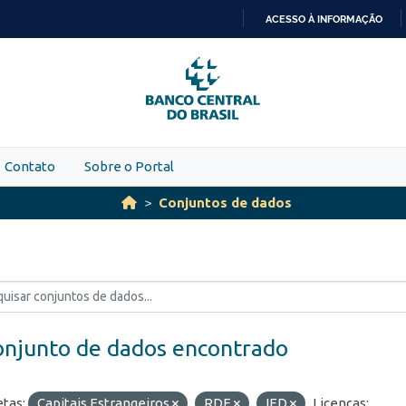
ACESSO À INFORMAÇÃO
IR
PARA
O
CONTEÚDO
Contato
Sobre o Portal
Conjuntos de dados
onjunto de dados encontrado
etas:
Capitais Estrangeiros
RDE
IED
Licenças: